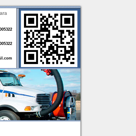
ara
005322
005322
il.com