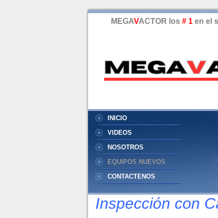
MEGA
V
ACTOR los
# 1
en el 
INICIO
VIDEOS
NOSOTROS
EQUIPOS NUEVOS
CONTACTENOS
CONSULTAS
Inspección con 
APRENDIZAJE