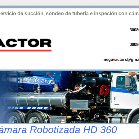
servicio de succión, sondeo de tubería e inspeción con cám
3008
3008
mega
v
actors@gma
Cámara Robotizada HD 360